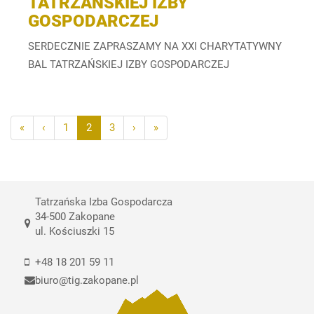
TATRZAŃSKIEJ IZBY
GOSPODARCZEJ
SERDECZNIE ZAPRASZAMY NA XXI CHARYTATYWNY
BAL TATRZAŃSKIEJ IZBY GOSPODARCZEJ
«
‹
1
2
3
›
»
Tatrzańska Izba Gospodarcza
34-500 Zakopane
ul. Kościuszki 15
+48 18 201 59 11
biuro@tig.zakopane.pl