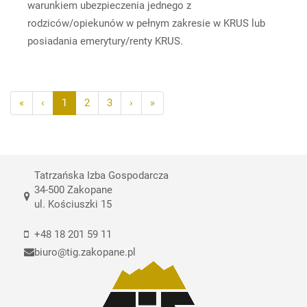
warunkiem ubezpieczenia jednego z
rodziców/opiekunów w pełnym zakresie w KRUS lub
posiadania emerytury/renty KRUS.
«
‹
1
2
3
›
»
Tatrzańska Izba Gospodarcza
34-500 Zakopane
ul. Kościuszki 15
+48 18 201 59 11
biuro@tig.zakopane.pl