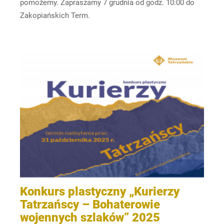
pomożemy. Zapraszamy 7 grudnia od godz. 10:00 do
Zakopiańskich Term.
Konkurs plastyczny „Kurierzy
Tatrzańscy – Bohaterowie
wojennych szlaków” 2025