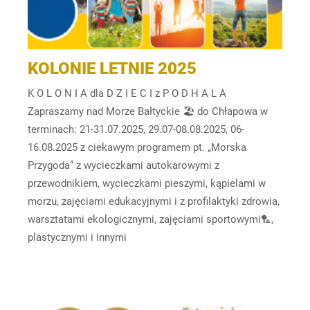
KOLONIE LETNIE 2025
K O L O N I A dla D Z I E C I z P O D H A L A
Zapraszamy nad Morze Bałtyckie 🏖️ do Chłapowa w
terminach: 21-31.07.2025, 29.07-08.08.2025, 06-
16.08.2025 z ciekawym programem pt. „Morska
Przygoda” z wycieczkami autokarowymi z
przewodnikiem, wycieczkami pieszymi, kąpielami w
morzu, zajęciami edukacyjnymi i z profilaktyki zdrowia,
warsztatami ekologicznymi, zajęciami sportowymi🏸,
plastycznymi i innymi