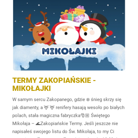
TERMY ZAKOPIAŃSKIE -
MIKOŁAJKI
W samym sercu Zakopanego, gdzie ❄️ śnieg skrzy się
jak diamenty, a 🦌 🦌 renifery hasają wesoło po białych
polach, stała magiczna fabryczka🎅🏼 Świętego
Mikołaja – 🌊Zakopiańskie Termy. Jeśli jeszcze nie
napisałeś swojego listu do Św. Mikołaja, to my Ci