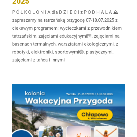
2025
P Ó Ł K O L O N I A dla D Z I E C I z P O D H A L A ⛰️
zapraszamy na tatrzańską przygodę 07-18.07.2025 z
ciekawym programem: wycieczkami z przewodnikiem
tatrzańskim, zajęciami edukacyjnymi🦉, zajęciami na
basenach termalnych, warsztatami ekologicznymi, z
robotyki, elektroniki, sportowymi🏐, plastycznymi,
zajęciami z tańca i innymi