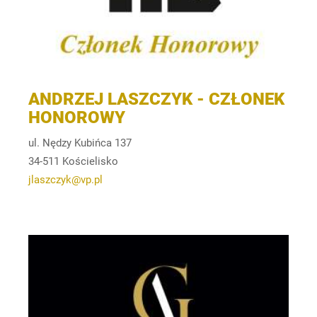
ANDRZEJ LASZCZYK - CZŁONEK
HONOROWY
ul. Nędzy Kubińca 137
34-511 Kościelisko
jlaszczyk@vp.pl