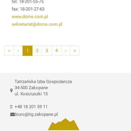
tel: 18-201-55-75
fax: 18-201-27-63
www.doms.com.pl
sekretariat@doms.com.pl
«
‹
1
2
3
4
›
»
Tatrzańska Izba Gospodarcza
34-500 Zakopane
ul. Kościuszki 15
+48 18 201 59 11
biuro@tig.zakopane.pl