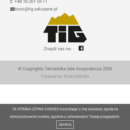
+48 18 201 59 11
biuro@tig.zakopane.pl
Znajdź nas na:
© Copyrights Tatrzańska Izba Gospodarcza 2026
Created by: RedroxMedia
TA STRONA UŻYWA COOKIES Korzystając z niej wyrażasz zgodę na
wykorzystywanie cookies, zgodnie z ustawieniami Twojej przeglądarki.
Zamknij