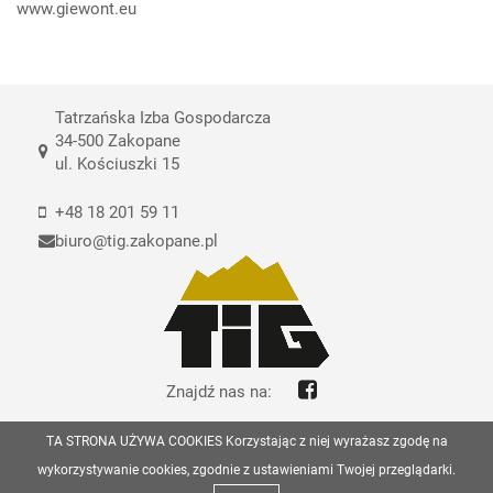
www.giewont.eu
Tatrzańska Izba Gospodarcza
34-500 Zakopane
ul. Kościuszki 15
+48 18 201 59 11
biuro@tig.zakopane.pl
Znajdź nas na:
TA STRONA UŻYWA COOKIES Korzystając z niej wyrażasz zgodę na
© Copyrights Tatrzańska Izba Gospodarcza 2026
wykorzystywanie cookies, zgodnie z ustawieniami Twojej przeglądarki.