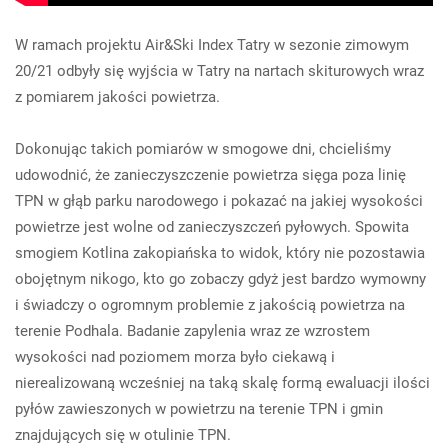
W ramach projektu Air&Ski Index Tatry w sezonie zimowym
20/21 odbyły się wyjścia w Tatry na nartach skiturowych wraz
z pomiarem jakości powietrza.
Dokonując takich pomiarów w smogowe dni, chcieliśmy
udowodnić, że zanieczyszczenie powietrza sięga poza linię
TPN w głąb parku narodowego i pokazać na jakiej wysokości
powietrze jest wolne od zanieczyszczeń pyłowych. Spowita
smogiem Kotlina zakopiańska to widok, który nie pozostawia
obojętnym nikogo, kto go zobaczy gdyż jest bardzo wymowny
i świadczy o ogromnym problemie z jakością powietrza na
terenie Podhala. Badanie zapylenia wraz ze wzrostem
wysokości nad poziomem morza było ciekawą i
nierealizowaną wcześniej na taką skalę formą ewaluacji ilości
pyłów zawieszonych w powietrzu na terenie TPN i gmin
znajdujących się w otulinie TPN.