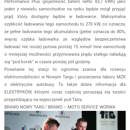
Performance Plus (pojemność baterii netto 83,7 kWh) jako
jeden z niewielu samochodów na rynku będzie mógł przyjąć
prąd, który dostępny będzie w ładowarce. Maksymalna
szybkość ładowania tego samochodu to 270 kW, co oznacza,
że pełne ładowanie tego akumulatora (pełne oznacza do 80%,
więcej szybka ładowarka ze względów bezpieczeństwa
ładować nie może) potrwa poniżej 15 minut! Inne samochody
o mniejszej możliwości przyjmowania prądu stałego naładują
się "pod korek" w czasie poniżej pół godziny.
Powstanie tej stacji to ogromna szansa dla rozwoju
elektromobilności w Nowym Targu i poszerzenia taboru MZK
o elektryczne autobusy. To także dobra informacja dla
ELEKTRYKÓW, którymi coraz częściej poruszają się turyści
przyjeżdzający na wypoczynek pod Tatry.
BRAWO NOWY TARG ! BRAWO – MOTO SERVICE WORWA