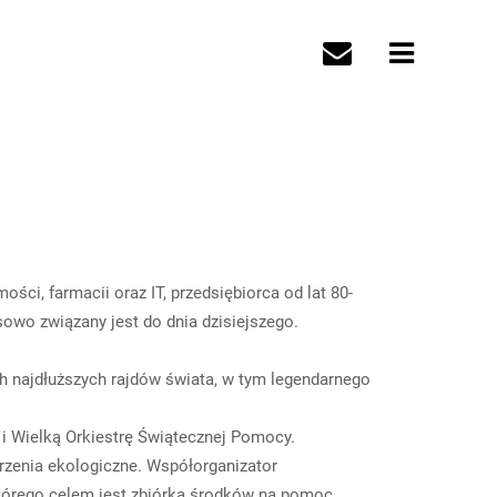
ci, farmacii oraz IT, przedsiębiorca od lat 80-
sowo związany jest do dnia dzisiejszego.
h najdłuższych rajdów świata, w tym legendarnego
 i Wielką Orkiestrę Świątecznej Pomocy.
rzenia ekologiczne. Współorganizator
tórego celem jest zbiórka środków na pomoc