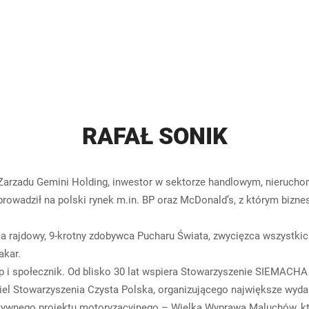
RAFAŁ SONIK
Zarzadu Gemini Holding, inwestor w sektorze handlowym, nieruchomoś
prowadził na polski rynek m.in. BP oraz McDonald’s, z którym bizne
a rajdowy, 9-krotny zdobywca Pucharu Świata, zwycięzca wszystkic
akar.
op i społecznik. Od blisko 30 lat wspiera Stowarzyszenie SIEMACHA
iel Stowarzyszenia Czysta Polska, organizującego największe wyda
tywnego projektu motoryzacyjnego – Wielka Wyprawa Maluchów, k