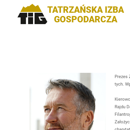
TATRZAŃSKA IZBA
GOSPODARCZA
Prezes 
tych. W
Kierowc
Rajdu D
Filantr
Założyc
charyta