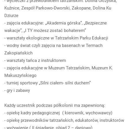
- wycieczki z przewodnikiem tatrzańskim: Dolina Olczyska,
Kuźnice, Zespół Parkowo-Dworski, Zakopane, Dolina Ku
Dziurze
- zajęcia edukacyjne: „Akademia górska”, „Bezpieczne
wakacje”, „I TY możesz zostać bohaterem”
- warsztaty ekologiczne w Tatrzańskim Parku Edukacji
- wodny świat czyli zajęcia na basenach w Termach
Zakopiańskich
- warsztaty tańca z instruktorem
- zajęcia edukacyjne w Muzeum Tatrzańskim, Muzeum K.
Makuszyńskiego
- turniej sportowy „Silni ciałem- silni duchem”
- gry i zabawy
Każdy uczestnik podczas półkolonii ma zapewnioną:
- opiekę kadry pedagogicznej ( kierownik, wychowawcy)
- opiekę przewodników tatrzańskich, edukatorów, instruktorów
- wyżywienie ( II śniadanie, obiad 2 – daniowy)