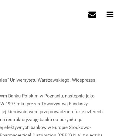
erales” Uniwersytetu Warszawskiego. Wiceprezes
ym Banku Polskim w Poznaniu, następnie jako
 W 1997 roku prezes Towarzystwa Funduszy
 jej kierownictwem przeprowadzono fuzję czterech
ą restrukturyzację banku co uczyniło go
iej efektywnych banków w Europie Środkowo-
harmaceutical Distribution (CEPD) N.V. z siedzibą