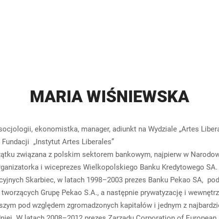
MARIA WIŚNIEWSKA
socjologii, ekonomistka, manager, adiunkt na Wydziale „Artes Lib
Fundacji „Instytut Artes Liberales”
ątku związana z polskim sektorem bankowym, najpierw w Narodow
ganizatorka i wiceprezes Wielkopolskiego Banku Kredytowego SA.
cyjnych Skarbiec, w latach 1998–2003 prezes Banku Pekao SA, pod
tworzących Grupę Pekao S.A., a następnie prywatyzację i wewnętrzn
szym pod względem zgromadzonych kapitałów i jednym z najbardz
iej. W latach 2008–2012 prezes Zarządu Corporation of European P