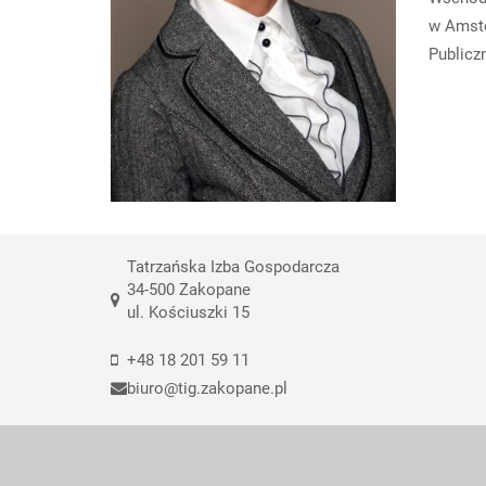
w Amste
Publicz
Tatrzańska Izba Gospodarcza
34-500 Zakopane
ul. Kościuszki 15
+48 18 201 59 11
biuro@tig.zakopane.pl