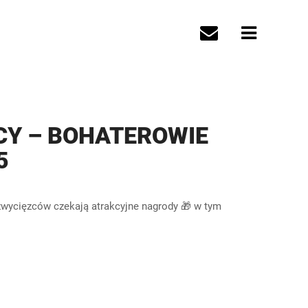
CY – BOHATEROWIE
5
a zwycięzców czekają atrakcyjne nagrody 🎁 w tym