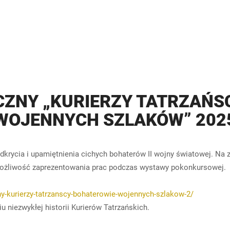
ZNY „KURIERZY TATRZAŃS
WOJENNYCH SZLAKÓW” 202
 odkrycia i upamiętnienia cichych bohaterów II wojny światowej. N
możliwość zaprezentowania prac podczas wystawy pokonkursowej.
ny-kurierzy-tatrzanscy-bohaterowie-wojennych-szlakow-2/
 niezwykłej historii Kurierów Tatrzańskich.