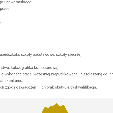
go i nowotarskiego.
prace!
;
rzedszkola, szkoły podstawowe, szkoły średnie);
stwo, kolaż, grafika komputerowa);
 wykonaną pracę, wcześniej niepublikowaną i niezgłaszaną do in
matu konkursu.
h zgód i oświadczeń – ich brak skutkuje dyskwalifikacją.