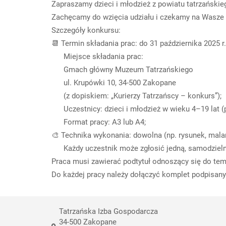
Zapraszamy dzieci i młodzież z powiatu tatrzańskie
Zachęcamy do wzięcia udziału i czekamy na Wasze 
Szczegóły konkursu:
📆 Termin składania prac: do 31 października 2025 r.
Miejsce składania prac:
Gmach główny Muzeum Tatrzańskiego
ul. Krupówki 10, 34-500 Zakopane
(z dopiskiem: „Kurierzy Tatrzańscy – konkurs”);
Uczestnicy: dzieci i młodzież w wieku 4–19 lat (p
Format pracy: A3 lub A4;
🎨 Technika wykonania: dowolna (np. rysunek, malar
Każdy uczestnik może zgłosić jedną, samodzielnie
Praca musi zawierać podtytuł odnoszący się do te
Do każdej pracy należy dołączyć komplet podpisanyc
Tatrzańska Izba Gospodarcza
34-500 Zakopane