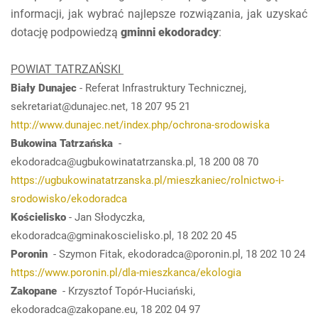
informacji, jak wybrać najlepsze rozwiązania, jak uzyskać
dotację podpowiedzą
gminni ekodoradcy
:
POWIAT TATRZAŃSKI
Biały Dunajec
- Referat Infrastruktury Technicznej,
sekretariat@dunajec.net, 18 207 95 21
http://www.dunajec.net/index.php/ochrona-srodowiska
Bukowina Tatrzańska
-
ekodoradca@ugbukowinatatrzanska.pl, 18 200 08 70
https://ugbukowinatatrzanska.pl/mieszkaniec/rolnictwo-i-
srodowisko/ekodoradca
Kościelisko
- Jan Słodyczka,
ekodoradca@gminakoscielisko.pl, 18 202 20 45
Poronin
- Szymon Fitak, ekodoradca@poronin.pl, 18 202 10 24
https://www.poronin.pl/dla-mieszkanca/ekologia
Zakopane
- Krzysztof Topór-Huciański,
ekodoradca@zakopane.eu, 18 202 04 97