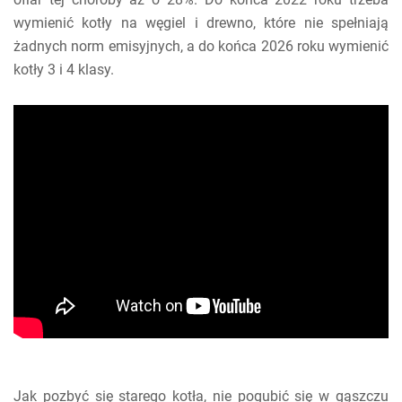
wymienić kotły na węgiel i drewno, które nie spełniają
żadnych norm emisyjnych, a do końca 2026 roku wymienić
kotły 3 i 4 klasy.
Jak pozbyć się starego kotła, nie pogubić się w gąszczu