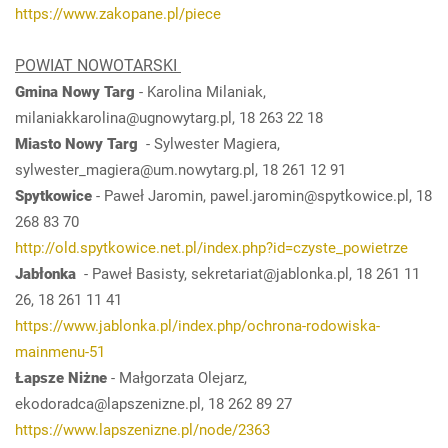
https://www.zakopane.pl/piece
POWIAT NOWOTARSKI
Gmina Nowy Targ
- Karolina Milaniak,
milaniakkarolina@ugnowytarg.pl, 18 263 22 18
Miasto Nowy Targ
- Sylwester Magiera,
sylwester_magiera@um.nowytarg.pl, 18 261 12 91
Spytkowice
- Paweł Jaromin, pawel.jaromin@spytkowice.pl, 18
268 83 70
http://old.spytkowice.net.pl/index.php?id=czyste_powietrze
Jabłonka
- Paweł Basisty, sekretariat@jablonka.pl, 18 261 11
26, 18 261 11 41
https://www.jablonka.pl/index.php/ochrona-rodowiska-
mainmenu-51
Łapsze Niżne
- Małgorzata Olejarz,
ekodoradca@lapszenizne.pl, 18 262 89 27
https://www.lapszenizne.pl/node/2363