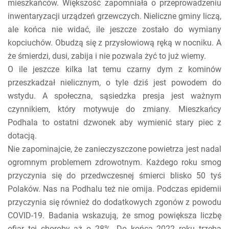
mieszkańców. Większość zapomniała o przeprowadzeniu
inwentaryzacji urządzeń grzewczych. Nieliczne gminy liczą,
ale końca nie widać, ile jeszcze zostało do wymiany
kopciuchów. Obudzą się z przysłowiową ręką w nocniku. A
że śmierdzi, dusi, zabija i nie pozwala żyć to już wiemy.
O ile jeszcze kilka lat temu czarny dym z kominów
przeszkadzał nielicznym, o tyle dziś jest powodem do
wstydu. A społeczna, sąsiedzka presja jest ważnym
czynnikiem, który motywuje do zmiany. Mieszkańcy
Podhala to ostatni dzwonek aby wymienić stary piec z
dotacją.
Nie zapominajcie, że zanieczyszczone powietrza jest nadal
ogromnym problemem zdrowotnym. Każdego roku smog
przyczynia się do przedwczesnej śmierci blisko 50 tyś
Polaków. Nas na Podhalu też nie omija. Podczas epidemii
przyczynia się również do dodatkowych zgonów z powodu
COVID-19. Badania wskazują, że smog powiększa liczbę
ofiar tej choroby aż o 28%. Do końca 2022 roku trzeba