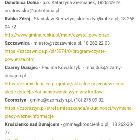
Ochotnica Dolna
- p.o. Katarzyna Ziemianek, 182620919,
srodowisko@ochotnica.pl
Rabka Zdrój
- Stanisław Kiersztyn, skiersztyn@rabka.pl, 18 268
04 72
http://www.gmina.rabka.pl/main/czyste_powietrze
Szczawnica
- miasto@szczawnica.pl, 18 262 22 03
https://szczawnica.pl/pl/3974/0/program-czyste-
powietrze.html
Czarny Dunajec
- Paulina Kowalczyk - mhajduk@czarny-
dunajec.pl
https://czarny-dunajec.pl/gmina/aktualne-przedsiewziecia-
akcje-dotacje/dofinansowanie-wymiany-kotlow
Czorsztyn
- gmina@czorsztyn.pl, (18) 275 09 82
https://czorsztyn.pl/strefa-mieszkanca/aktualnosci/wymiana-
piecy-wazne-informacje
Krościenko nad Dunajcem
- gmina@kroscienko.pl, 18 262-30-
77