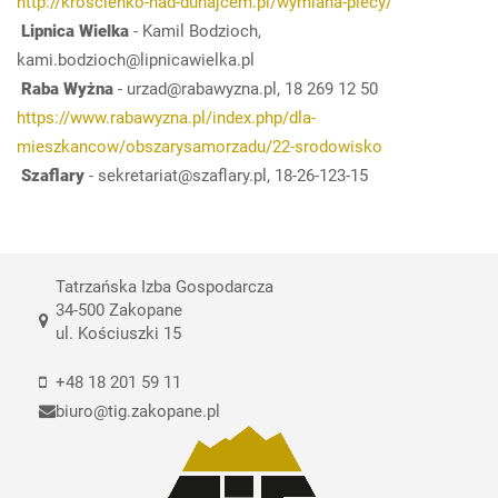
http://kroscienko-nad-dunajcem.pl/wymiana-piecy/
Lipnica Wielka
- Kamil Bodzioch,
kami.bodzioch@lipnicawielka.pl
Raba Wyżna
- urzad@rabawyzna.pl, 18 269 12 50
https://www.rabawyzna.pl/index.php/dla-
mieszkancow/obszarysamorzadu/22-srodowisko
Szaflary
- sekretariat@szaflary.pl, 18-26-123-15
Tatrzańska Izba Gospodarcza
34-500 Zakopane
ul. Kościuszki 15
+48 18 201 59 11
biuro@tig.zakopane.pl