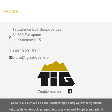
Program
Tatrzańska Izba Gospodarcza
34-500 Zakopane
ul. Kościuszki 15
+48 18 201 59 11
biuro@tig.zakopane.pl
Znajdź nas na:
TA STRONA UŻYWA COOKIES Korzystając z niej wyrażasz zgodę na
© Copyrights Tatrzańska Izba Gospodarcza 2026
wykorzystywanie cookies, zgodnie z ustawieniami Twojej przeglądarki.