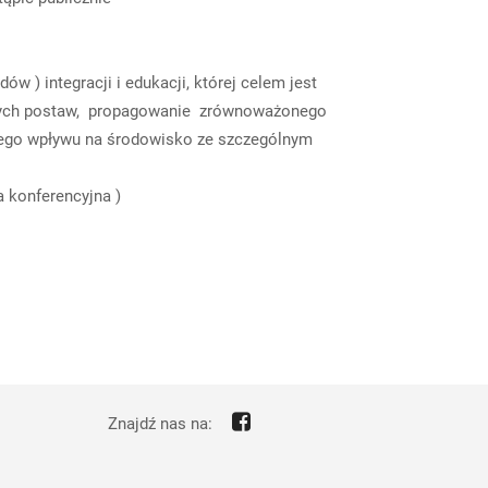
woich racji.
w ) integracji i edukacji, której celem jest
tnych postaw, propagowanie zrównoważonego
wnego wpływu na środowisko ze szczególnym
a konferencyjna )
Znajdź nas na: