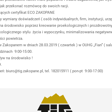
 również ciało, jak przekonać rozmówcę do s
dających certyfikat ECO ZAKOPANE
wymiany doświadczeń ( osób indywidualnych, firm, instytucji, urzędó
 na środowisko poprzez kreowanie proekologicznych i prozdrowo
 ekologicznego stylu życia i wypoczynku, minimalizowania negaty
ości powietrza.
 w Zakopanem w dniach 28.03.2019 ( czwartek ) w OUHG „Fian” ( sal
odzinach 9:00-15:00.
ływ na środowisko !
019.
zeń: biuro@tig.zakopane.pl, tel. 182015911 ( pon-pt 9:00-17:00)