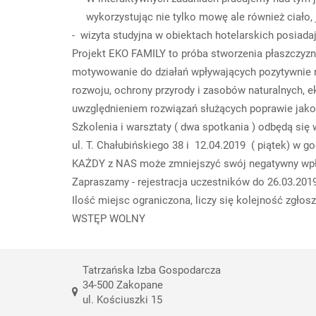
wykorzystując nie tylko mowę ale
- wizyta studyjna w obiektach hotelarskich posia
Projekt EKO FAMILY to próba stworzenia płaszczyzny 
motywowanie do działań wpływających pozytywnie
rozwoju, ochrony przyrody i zasobów naturalnych,
uwzględnieniem rozwiązań służących poprawie jak
Szkolenia i warsztaty ( dwa spotkania ) odbędą się
ul. T. Chałubińskiego 38 i 12.04.2019 ( piątek) w g
KAŻDY z NAS może zmniejszyć swój negatywny wp
Zapraszamy - rejestracja uczestników do 26.03.2
Ilość miejsc ograniczona, liczy się kolejność zgłos
WSTĘP WOLNY
Tatrzańska Izba Gospodarcza
34-500 Zakopane
ul. Kościuszki 15