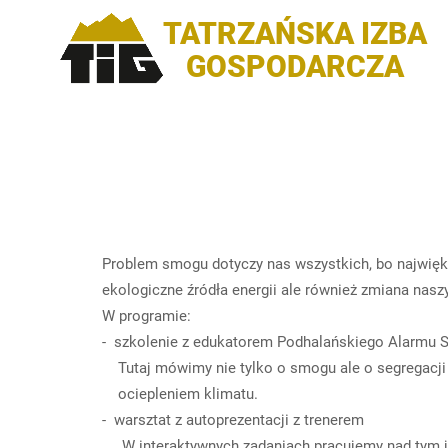
TATRZAŃSKA IZBA
GOSPODARCZA
Problem smogu dotyczy nas wszystkich, bo najwię
ekologiczne źródła energii ale również zmiana nas
W programie:
- szkolenie z edukatorem Podhalańskiego Alarmu
Tutaj mówimy nie tylko o smogu ale o segregacji
ociepleniem klimatu.
- warsztat z autoprezentacji z trenerem
W interaktywnych zadaniach pracujemy nad tym j