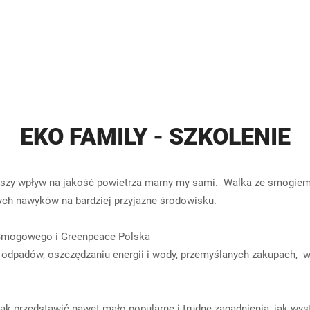
EKO FAMILY - SZKOLENIE
kszy wpływ na jakość powietrza mamy my sami. Walka ze smogiem 
zych nawyków na bardziej przyjazne środowisku.
 Smogowego i Greenpeace Polska
 odpadów, oszczędzaniu energii i wody, przemyślanych zakupach,
ak przedstawić nawet mało popularne i trudne zagadnienia, j