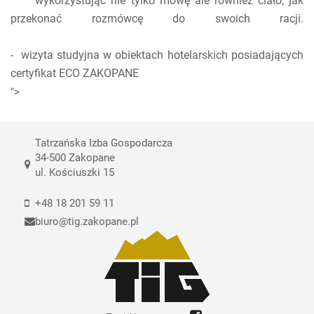
wykorzystując nie tylko mowę ale również ciało, jak
przekonać rozmówcę do swoich racji.
- wizyta studyjna w obiektach hotelarskich posiadających
certyfikat ECO ZAKOPANE
">
Tatrzańska Izba Gospodarcza
34-500 Zakopane
ul. Kościuszki 15
+48 18 201 59 11
biuro@tig.zakopane.pl