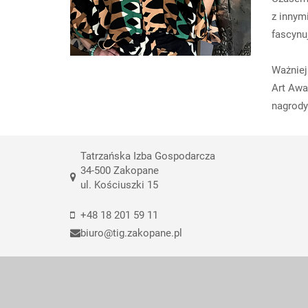
z innym
fascynu
Ważniej
Art Awa
nagrody
Tatrzańska Izba Gospodarcza
34-500 Zakopane
ul. Kościuszki 15
+48 18 201 59 11
biuro@tig.zakopane.pl