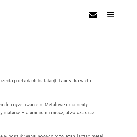
zenia poetyckich instalacji. Laureatka wielu
iem lub cyzelowaniem. Metalowe ornamenty
y materiał – aluminium i miedź, utwardza oraz
aje w poszukiwaniu nowych rozwiązań, łącząc metal