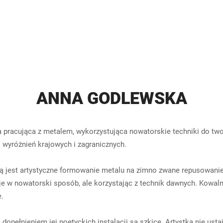
ANNA GODLEWSKA
a pracująca z metalem, wykorzystująca nowatorskie techniki do twor
i wyróżnień krajowych i zagranicznych.
ją jest artystyczne formowanie metalu na zimno zwane repusowan
e w nowatorski sposób, ale korzystając z technik dawnych. Kowaln
.
dopełnieniem jej poetyckich instalacji są szkice. Artystka nie ust