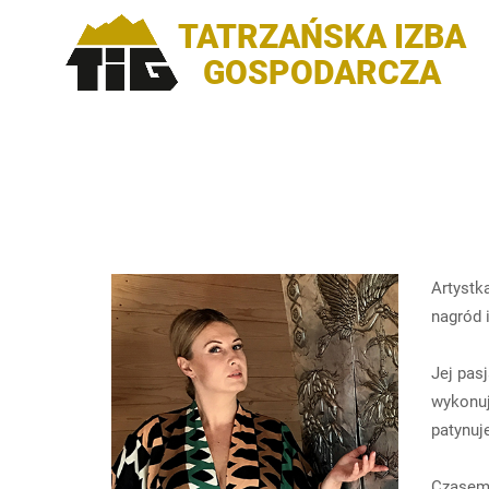
TATRZAŃSKA IZBA
GOSPODARCZA
Artystk
nagród 
Jej pas
wykonuj
patynuje
Czasem 