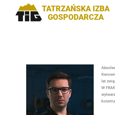
TATRZAŃSKA IZBA
GOSPODARCZA
Absolwe
Kierown
lat zwi
W FRAKO
wytwarz
konstru