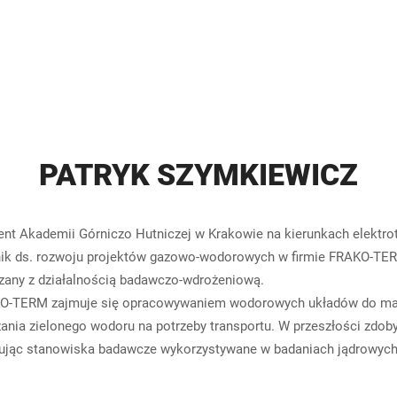
PATRYK SZYMKIEWICZ
nt Akademii Górniczo Hutniczej w Krakowie na kierunkach elektrote
ik ds. rozwoju projektów gazowo-wodorowych w firmie FRAKO-TER
ązany z działalnością badawczo-wdrożeniową.
-TERM zajmuje się opracowywaniem wodorowych układów do maga
ania zielonego wodoru na potrzeby transportu. W przeszłości zdo
ując stanowiska badawcze wykorzystywane w badaniach jądrowych