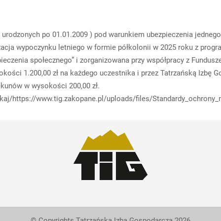
 ( urodzonych po 01.01.2009 ) pod warunkiem ubezpieczenia jedne
cja wypoczynku letniego w formie półkolonii w 2025 roku z progra
zpieczenia społecznego” i zorganizowana przy współpracy z Fundu
ości 1.200,00 zł na każdego uczestnika i przez Tatrzańską Izbę 
ekunów w wysokości 200,00 zł.
kaj/https://www.tig.zakopane.pl/uploads/files/Standardy_ochron
© Copyrights Tatrzańska Izba Gospodarcza 2026