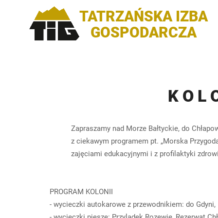
TATRZAŃSKA IZBA
GOSPODARCZA
K O L O
Zapraszamy nad Morze Bałtyckie, do Chłapowa w 
z ciekawym programem pt. „Morska Przygoda” z 
zajęciami edukacyjnymi i z profilaktyki zdrowia,
PROGRAM KOLONII
- wycieczki autokarowe z przewodnikiem: do Gdyni,
- wycieczki piesze: Przylądek Rozewie, Rezerwat C