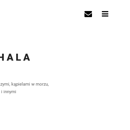
 H A L A
ymi, kąpielami w morzu,
i innymi