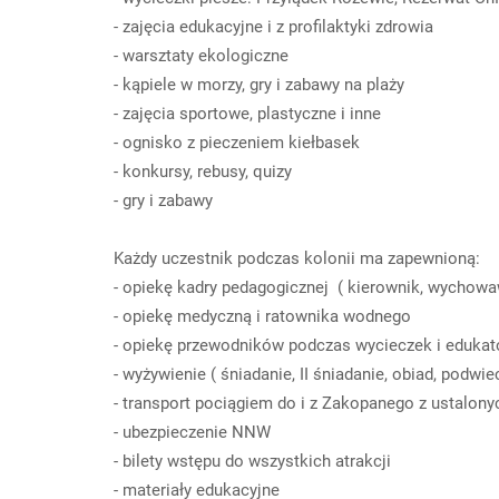
- zajęcia edukacyjne i z profilaktyki zdrowia
- warsztaty ekologiczne
- kąpiele w morzy, gry i zabawy na plaży
- zajęcia sportowe, plastyczne i inne
- ognisko z pieczeniem kiełbasek
- konkursy, rebusy, quizy
- gry i zabawy
Każdy uczestnik podczas kolonii ma zapewnioną:
- opiekę kadry pedagogicznej ( kierownik, wychow
- opiekę medyczną i ratownika wodnego
- opiekę przewodników podczas wycieczek i eduka
- wyżywienie ( śniadanie, II śniadanie, obiad, podwie
- transport pociągiem do i z Zakopanego z ustalon
- ubezpieczenie NNW
- bilety wstępu do wszystkich atrakcji
- materiały edukacyjne