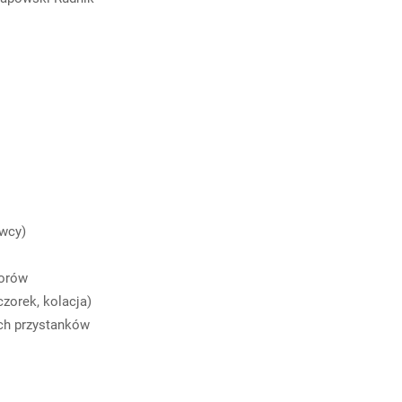
awcy)
torów
czorek, kolacja)
ych przystanków