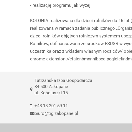
- realizację programu jak wyżej
KOLONIA realizowana dla dzieci rolników do 16 lat
realizowana w ramach zadania publicznego „Organiza
dzieci rolników objętych rolniczym systemem ube
Rolników, dofinansowana ze środków FSUSR w wysok
uczestnika oraz z wkładem własnym rodziców/ opi
chrome-extension://efaidnbmnnnibpcajpcglclefindm
Tatrzańska Izba Gospodarcza
34-500 Zakopane
ul. Kościuszki 15
+48 18 201 59 11
biuro@tig.zakopane.pl