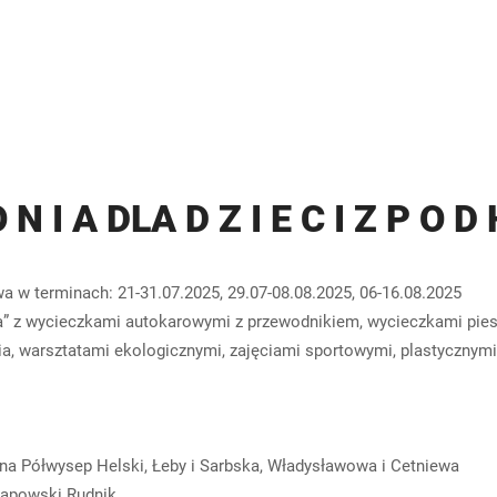
 N I A DLA D Z I E C I Z P O D
terminach: 21-31.07.2025, 29.07-08.08.2025, 06-16.08.2025
wycieczkami autokarowymi z przewodnikiem, wycieczkami piesz
 warsztatami ekologicznymi, zajęciami sportowymi, plastycznymi 
 na Półwysep Helski, Łeby i Sarbska, Władysławowa i Cetniewa
hłapowski Rudnik