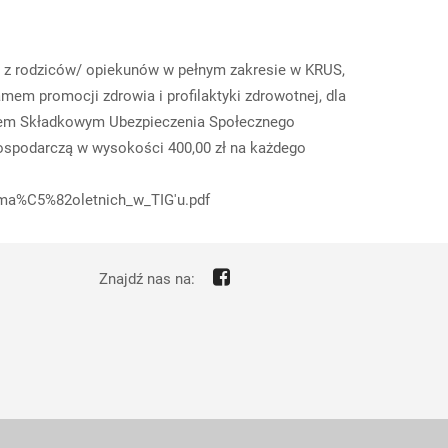
go z rodziców/ opiekunów w pełnym zakresie w KRUS,
mem promocji zdrowia i profilaktyki zdrowotnej, dla
szem Składkowym Ubezpieczenia Społecznego
Gospodarczą w wysokości 400,00 zł na każdego
y_ma%C5%82oletnich_w_TIG'u.pdf
Znajdź nas na: