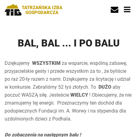
TATRZAŃSKA IZBA
GOSPODARCZA
BAL, BAL ... I PO BALU
Dziękujemy
WSZYSTKIM
za wsparcie, wspólną zabawę,
przyjacielskie gesty i przede wszystkim za to , że byliście
po raz 20-ty razem z nami. Dziękujemy za licytację i udział
w konkursie. Zebraliśmy 52 tyś złotych. To
DUŻO
aby
poczuć WASZĄ siłę. Jesteście
WIELCY
! Obiecujemy, że nie
zmarnujemy tej energii. Przeznaczymy ten dochód dla
podopiecznych Fundacji im. A. Worwy i na stypendia dla
uzdolnionych dzieci z Podhala.
Do zobaczenia na następnym balu !