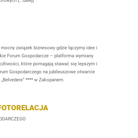
rowych [...dalej]
, mocny związek biznesowy gdzie łączymy idee i
skie Forum Gospodarcze – platforma wymiany
żliwości, które pomagają stawać się lepszym i
orum Gospodarczego na jubileuszowe otwarcie
 „Belvedere” **** w Zakopanem.
 FOTORELACJA
PODARCZEGO