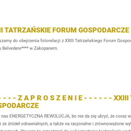
III TATRZAŃSKIE FORUM GOSPODARCZE
szamy do obejrzenia fotorelacji z XXIII Tatrzańskiego Forum Gospo
u Belvedere**** w Zakopanem.
 - - - - Z A P R O S Z E N I E - - - - - - 
SPODARCZE
 nas ENERGETYCZNA REWOLUCJA, bo nie da się ukryć, że coraz wi
ii ze źródeł odnawialnych, a także na racjonalne i zrównoważone 