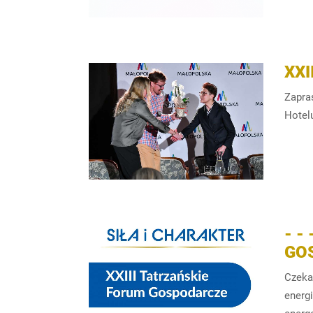
XX
Zapra
Hotel
- -
GO
Czeka
energ