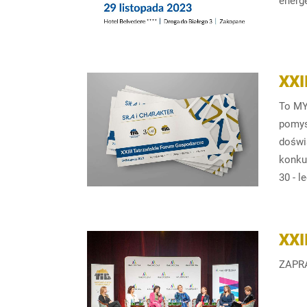
energe
XX
To MY
pomys
doświ
konku
30 - 
XX
ZAPR