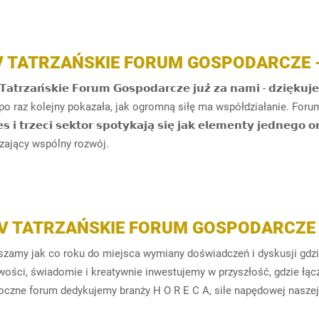
V TATRZAŃSKIE FORUM GOSPODARCZE 
𝗧𝗮𝘁𝗿𝘇𝗮𝗻́𝘀𝗸𝗶𝗲 𝗙𝗼𝗿𝘂𝗺 𝗚𝗼𝘀𝗽𝗼𝗱𝗮𝗿𝗰𝘇𝗲 𝗷𝘂𝘇̇ 𝘇𝗮 𝗻𝗮𝗺𝗶 - 𝗱
po raz kolejny pokazała, jak ogromną siłę ma współdziałanie. Forum st
𝗲𝘀 𝗶 𝘁𝗿𝘇𝗲𝗰𝗶 𝘀𝗲𝗸𝘁𝗼𝗿 𝘀𝗽𝗼𝘁𝘆𝗸𝗮𝗷𝗮̨ 𝘀𝗶𝗲̨ 𝗷𝗮𝗸 𝗲𝗹𝗲𝗺𝗲𝗻𝘁𝘆 𝗷𝗲𝗱
zający wspólny rozwój.
IV TATRZAŃSKIE FORUM GOSPODARCZE
szamy jak co roku do miejsca wymiany doświadczeń i dyskusji gdz
ości, świadomie i kreatywnie inwestujemy w przyszłość, gdzie łączy
czne forum dedykujemy branży H O R E C A, sile napędowej naszej go