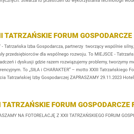
tycznych. Stwarza to przestrzeń do wykorzystania technologii wodo
III TATRZAŃSKIE FORUM GOSPODARCZE
 - Tatrzańska Izba Gospodarcza, partnerzy tworzący wspólnie silny
ły przedsiębiorców dla wspólnego rozwoju. To MIEJSCE - Tatrzań
adczeń i dyskusji gdzie razem rozwiązujemy problemy, tworzymy mo
rencyjnym. To „SIŁA i CHARAKTER” – motto XXIII Tatrzańskiego F
lecia Tatrzańskiej Izby Gospodarczej ZAPRASZAMY 29.11.2023 Hotel
II TATRZAŃSKIE FORUM GOSPODARCZE
ASZAMY NA FOTORELACJĘ Z XXII TATRZAŃSKIEGO FORUM GOS