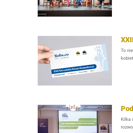
XXI
To ni
kobiet
Pod
Kilka
rozwoj