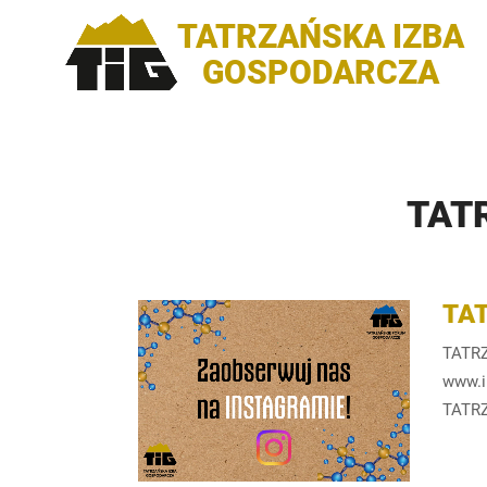
TATRZAŃSKA IZBA
GOSPODARCZA
TAT
TA
TATRZ
www.i
TATR