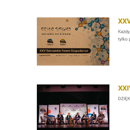
XX
Każdy,
tylko 
XX
DZIĘK