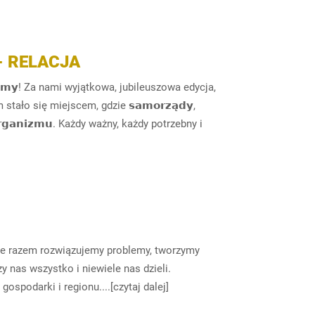
- RELACJA
𝗶𝗲̨𝗸𝘂𝗷𝗲𝗺𝘆! Za nami wyjątkowa, jubileuszowa edycja,
ało się miejscem, gdzie 𝘀𝗮𝗺𝗼𝗿𝘇𝗮̨𝗱𝘆,
𝗻𝗲𝗴𝗼 𝗼𝗿𝗴𝗮𝗻𝗶𝘇𝗺𝘂. Każdy ważny, każdy potrzebny i
ie razem rozwiązujemy problemy, tworzymy
 nas wszystko i niewiele nas dzieli.
spodarki i regionu....[czytaj dalej]