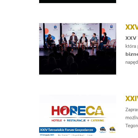
XX
𝗫𝗫𝗩 
która 
𝗯𝗶𝘇𝗻
napęd
XX
Zapra
możliw
Tegoro