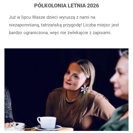
PÓŁKOLONIA LETNIA 2026
Już w lipcu Wasze dzieci wyruszą z nami na
niezapomnianą, tatrzańską przygodę! Liczba miejsc jest
bardzo ograniczona, więc nie zwlekajcie z zapisami.