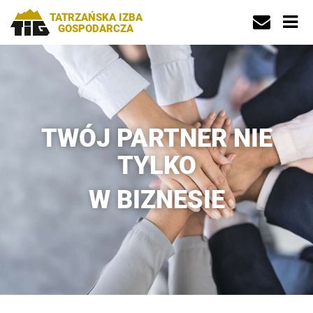
TATRZAŃSKA IZBA
GOSPODARCZA
TWÓJ PARTNER NIE
TYLKO
W BIZNESIE