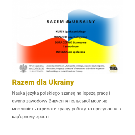
Razem dla Ukrainy
Nauka języka polskiego szansą na lepszą pracę i
awans zawodowy Вивчення польської мови як
можливість отримати кращу роботу та просування в
кар’єрному зрості